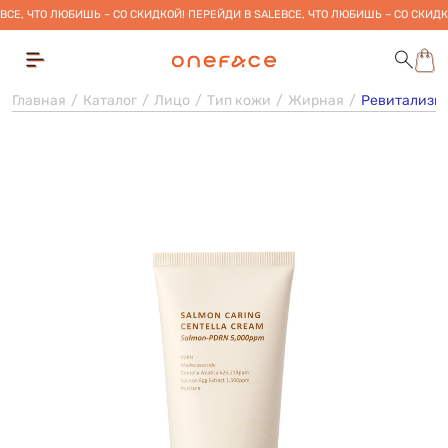
ВСЕ, ЧТО ЛЮБИШЬ – СО СКИДКОЙ! ПЕРЕЙДИ В SALE
ВСЕ, ЧТО ЛЮБИШЬ – СО СКИДК
Главная
Каталог
Лицо
Тип кожи
Жирная
Ревитализиру