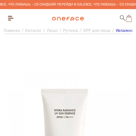
ВСЕ, ЧТО ЛЮБИШЬ – СО СКИДКОЙ! ПЕРЕЙДИ В SALE
ВСЕ, ЧТО ЛЮБИШЬ – СО СКИДК
Главная
Каталог
Лицо
Рутина
SPF для лица
Увлажняющ