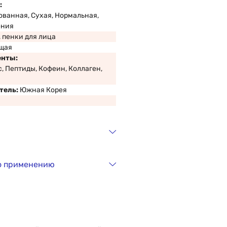
:
ванная, Сухая, Нормальная,
ения
, пенки для лица
щая
енты:
, Пептиды, Кофеин, Коллаген,
тель:
Южная Корея
о применению