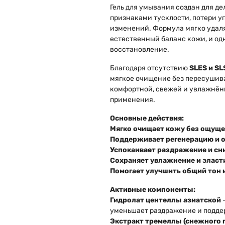
Гель для умывания создан для д
признаками тусклости, потери у
изменений. Формула мягко удаля
естественный баланс кожи, и о
восстановление.
Благодаря отсутствию
SLES и SL
мягкое очищение без пересушив
комфортной, свежей и увлажнён
применения.
Основные действия:
Мягко очищает кожу без ощуще
Поддерживает регенерацию и 
Успокаивает раздражение и сн
Сохраняет увлажнение и эласт
Помогает улучшить общий тон 
Активные компоненты:
Гидролат центеллы азиатской
—
уменьшает раздражение и подде
Экстракт тремеллы (снежного 