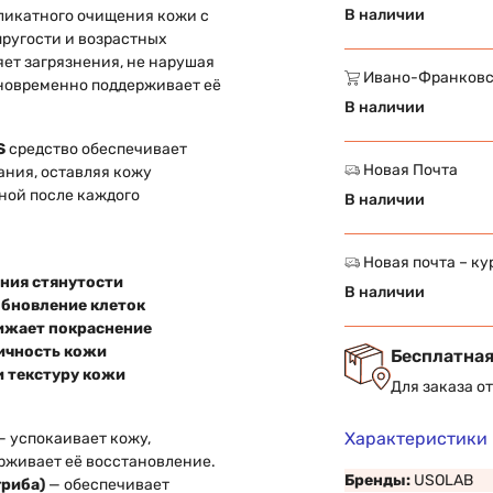
В наличии
еликатного очищения кожи с
пругости и возрастных
ет загрязнения, не нарушая
Ивано-Франковск,
дновременно поддерживает её
В наличии
S
средство обеспечивает
Новая Почта
ания, оставляя кожу
ной после каждого
В наличии
Новая почта – ку
ния стянутости
В наличии
обновление клеток
ижает покраснение
ичность кожи
Бесплатная
и текстуру кожи
Для заказа о
Характеристики
 успокаивает кожу,
рживает её восстановление.
Бренды:
USOLAB
гриба)
— обеспечивает