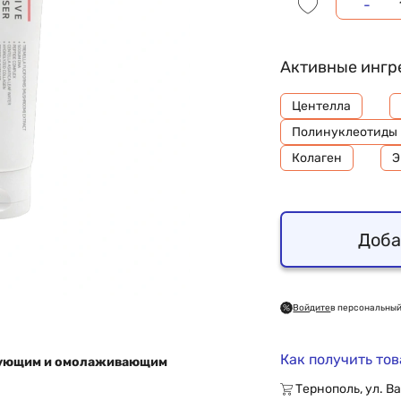
-
Активные ингр
Центелла
Полинуклеотиды
Колаген
Э
Доба
Войдите
в персональный
Как получить то
ирующим и омолаживающим
Тернополь, ул. Ва