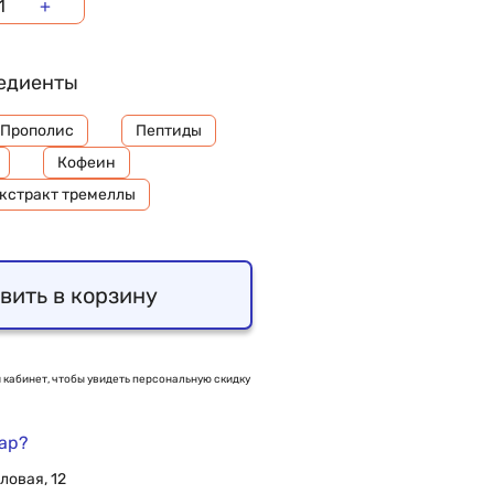
+
едиенты
Прополис
Пептиды
Кофеин
кстракт тремеллы
вить в корзину
 кабинет, чтобы увидеть персональную скидку
вар?
ловая, 12