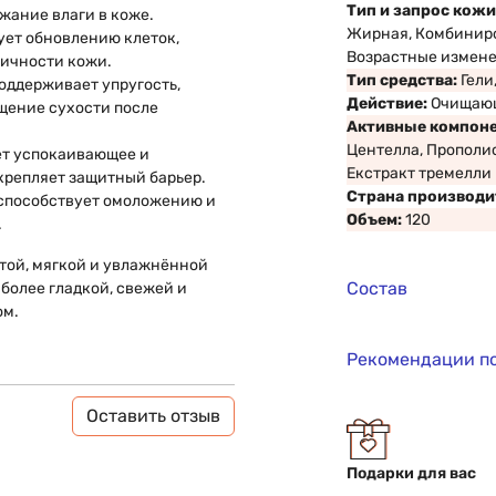
Тип и запрос кожи
жание влаги в коже.
Жирная, Комбиниро
ует обновлению клеток,
Возрастные измен
ичности кожи.
Тип средства:
Гели
оддерживает упругость,
Действие:
Очищаю
щение сухости после
Активные компон
Центелла, Прополис
т успокаивающее и
Екстракт тремелли
крепляет защитный барьер.
Страна производи
способствует омоложению и
Объем:
120
.
той, мягкой и увлажнённой
Состав
более гладкой, свежей и
ом.
Рекомендации п
Оставить отзыв
Подарки для вас