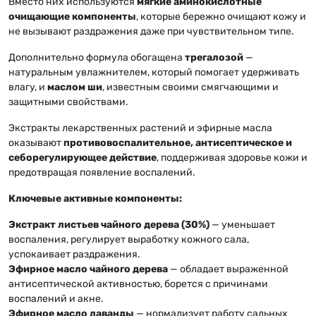
Вместо них используются
мягкие аминокислотные
очищающие компоненты
, которые бережно очищают кожу и
не вызывают раздражения даже при чувствительном типе.
Дополнительно формула обогащена
трегалозой
—
натуральным увлажнителем, который помогает удерживать
влагу, и
маслом ши
, известным своими смягчающими и
защитными свойствами.
Экстракты лекарственных растений и эфирные масла
оказывают
противовоспалительное, антисептическое и
себорегулирующее действие
, поддерживая здоровье кожи и
предотвращая появление воспалений.
Ключевые активные компоненты:
Экстракт листьев чайного дерева (30%)
— уменьшает
воспаления, регулирует выработку кожного сала,
успокаивает раздражения.
Эфирное масло чайного дерева
— обладает выраженной
антисептической активностью, борется с причинами
воспалений и акне.
Эфирное масло лаванды
— нормализует работу сальных