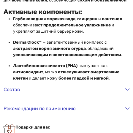
для
всех типов кожи
, особенно для
сухой и обезвоженной
.
Активные компоненты:
Глубоководная морская вода
,
глицерин
и
пантенол
обеспечивают
продолжительное увлажнение
и
укрепляют защитний барьер кожи.
Derma Clock™
— запатентованный комплекс с
экстрактом корня зминого огурца
, обладающий
успокаивающим и восстанавливающим действием
.
Лактобионовая кислота (PHA)
выступает как
антиоксидант
, мягко
отшелушивает омертвевшие
клетки
и делает кожу
более гладкой и мягкой
.
Состав
Рекомендации по применению
Подарки для вас