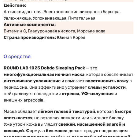
Действие:
Антиоксидантная, Восстановление липидного барьера,
Увлажняюще, Успокаивающая, Питательная
Активные компоненты:
Витамин С, Гиалуроновая кислота, Морська вода
Страна производитель:
Южная Корея
О средстве
ROUND LAB 1025 Dokdo Sleeping Pack
— это
многофункциональная ночная маска
, которая обеспечивает
интенсивное увлажнение
и помогает
восстановить кожу
в
период сна. Она эффективно устраняет
следы усталости
,
нейтрализует последствия
стресса, УФ-излучения
и
внешних агресорів.
Маска обладает
лёгкой гелевой текстурой
, которая
быстро
впитывается
, не оставляя липкости или жирного блеску.
Уже утром кожа выглядит
свежей, насыщенной влагой и
сияющей
. Формула
без масел
делает продукт подходящим