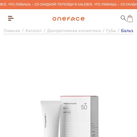
ВСЕ, ЧТО ЛЮБИШЬ – СО СКИДКОЙ! ПЕРЕЙДИ В SALE
ВСЕ, ЧТО ЛЮБИШЬ – СО СКИДК
Главная
Каталог
Декоративная косметика
Губы
Бальзам