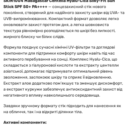
SKIN1004 Madagascar Centella Hyalu-Cica Silky-Fit Sun
Stick SPF 50+ PA++++
— сонцезахисний стік нового
покоління, створений для надійного захисту шкіри від UVA- та
UVB-випромінювання. Компактний формат дозволяє легко
оновлювати захист протягом дня, а легка шовковиста
текстура рівномірно розподіляється по шкірі без липкості,
жирного блиску чи білих слідів.
Формула поєднує сучасні хімічні UV-фільтри та доглядові
компоненти для підтримки комфорту шкіри навіть під час
активного перебування на сонці. Комплекс Hyalu-Cica, що
складається з гіалуронової кислоти та екстракту центелли
азіатської, допомагає підтримувати оптимальний рівень
зволоження, заспокоює шкіру та сприяє її відновленню.
Екстракт алое додатково пом’якшує та зменшує дискомфорт,
а екстракт куркуми забезпечує антиоксидантний захист від
негативного впливу навколишнього середовища.
Завдяки зручному формату стік підходить для нанесення як
на обличчя, так і на відкриті ділянки тіла.
Активні компоненти: