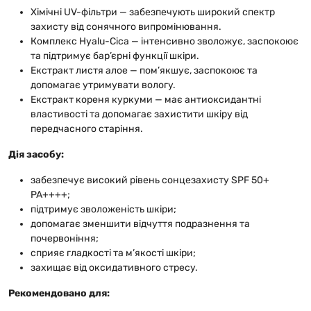
Хімічні UV-фільтри — забезпечують широкий спектр
захисту від сонячного випромінювання.
Комплекс Hyalu-Cica — інтенсивно зволожує, заспокоює
та підтримує бар’єрні функції шкіри.
Екстракт листя алое — пом’якшує, заспокоює та
допомагає утримувати вологу.
Екстракт кореня куркуми — має антиоксидантні
властивості та допомагає захистити шкіру від
передчасного старіння.
Дія засобу:
забезпечує високий рівень сонцезахисту SPF 50+
PA++++;
підтримує зволоженість шкіри;
допомагає зменшити відчуття подразнення та
почервоніння;
сприяє гладкості та м’якості шкіри;
захищає від оксидативного стресу.
Рекомендовано для: