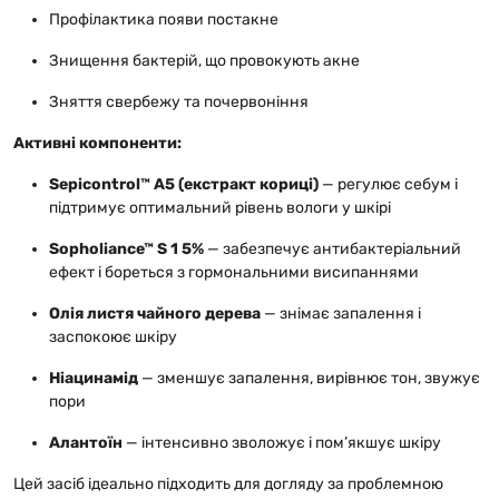
Профілактика появи постакне
Знищення бактерій, що провокують акне
Зняття свербежу та почервоніння
Активні компоненти:
Sepicontrol™ A5 (екстракт кориці)
— регулює себум і
підтримує оптимальний рівень вологи у шкірі
Sopholiance™ S 1 5%
— забезпечує антибактеріальний
ефект і бореться з гормональними висипаннями
Олія листя чайного дерева
— знімає запалення і
заспокоює шкіру
Ніацинамід
— зменшує запалення, вирівнює тон, звужує
пори
Алантоїн
— інтенсивно зволожує і пом’якшує шкіру
Цей засіб ідеально підходить для догляду за проблемною