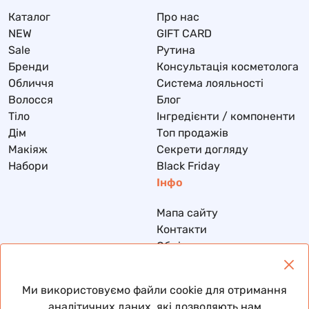
Каталог
Про нас
NEW
GIFT CARD
Sale
Рутина
Бренди
Консультація косметолога
Обличчя
Система лояльності
Волосся
Блог
Тіло
Інгредієнти / компоненти
Дім
Топ продажів
Макіяж
Секрети догляду
Набори
Black Friday
Інфо
Мапа сайту
Контакти
Обмін та повернення
Доставка та оплата
Політика конфіденційності
Ми використовуємо файли cookie для отримання
Договір публічної оферти
аналітичних даних, які дозволяють нам