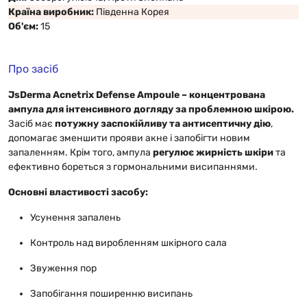
Країна виробник:
Південна Корея
Об'єм:
15
Про засіб
JsDerma Acnetrix Defense Ampoule – концентрована
ампула для інтенсивного догляду за проблемною шкірою.
Засіб має
потужну заспокійливу та антисептичну дію
,
допомагає зменшити прояви акне і запобігти новим
запаленням. Крім того, ампула
регулює жирність шкіри
та
ефективно бореться з гормональними висипаннями.
Основні властивості засобу:
Усунення запалень
Контроль над виробленням шкірного сала
Звуження пор
Запобігання поширенню висипань