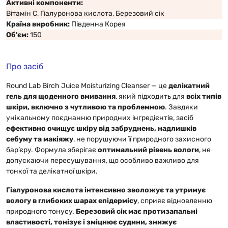
Активні компоненти:
Вітамін С, Гіалуронова кислота, Березовий сік
Країна виробник:
Південна Корея
Об'єм:
150
Про засіб
Round Lab Birch Juice Moisturizing Cleanser — це
делікатний
гель для щоденного вмивання
, який підходить для
всіх типів
шкіри, включно з чутливою та проблемною
. Завдяки
унікальному поєднанню природних інгредієнтів, засіб
ефективно очищує шкіру від забруднень, надлишків
себуму та макіяжу
, не порушуючи її природного захисного
бар’єру. Формула зберігає
оптимальний рівень вологи
, не
допускаючи пересушування, що особливо важливо для
тонкої та делікатної шкіри.
Гіалуронова кислота інтенсивно зволожує та утримує
вологу в глибоких шарах епідермісу
, сприяє відновленню
природного тонусу.
Березовий сік має протизапальні
властивості, тонізує і зміцнює судини, знижує