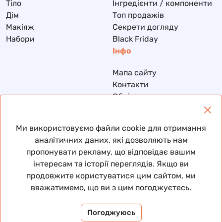
Тіло
Інгредієнти / компоненти
Дім
Топ продажів
Макіяж
Секрети догляду
Набори
Black Friday
Інфо
Мапа сайту
Контакти
Обмін та повернення
Доставка та оплата
Політика конфіденційності
Ми використовуємо файли cookie для отримання
Договір публічної оферти
аналітичних даних, які дозволяють нам
пропонувати рекламу, що відповідає вашим
інтересам та історії переглядів. Якщо ви
продовжите користуватися цим сайтом, ми
© 2026 Всі права захищені
вважатимемо, що ви з цим погоджуєтесь.
Погоджуюсь
Пам’ятай: ти вже красива. Ми просто підкреслюємо ✨