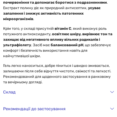
почервоніння та допомагає боротися з подразненнями
.
Екстракт полину діє як природний антисептик,
усуває
запалення і знижує активність патогенних
мікроорганізмів
.
Крім того, у складі присутній
вітамін С
, який виконує роль
потужного антиоксиданту,
освітлює шкіру, вирівнює тон та
захищає від негативного впливу вільних радикалів і
ультрафіолету
. Засіб має
балансований pH
, що забезпечує
комфорт і безпечність використання навіть для
найчутливішої шкіри.
Гель легко наноситься, добре піниться і швидко змивається,
залишаючи після себе відчуття чистоти, свіжості та легкості.
Рекомендований для щоденного застосування в ранковому
та вечірньому догляді.
Склад
Рекомендації до застосування