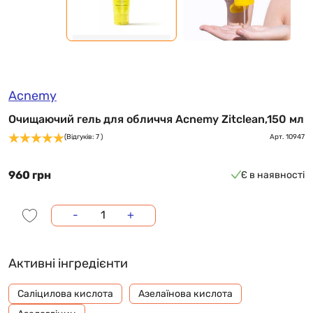
Acnemy
Очищаючий гель для обличчя Acnemy Zitclean,150 мл
(Відгуків: 7 )
Арт.
10947
960 грн
Є в наявності
-
+
Активні інгредієнти
Саліцилова кислота
Азелаїнова кислота