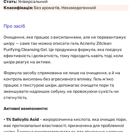
Стать:
Універсальний
Класифікація:
Без ароматів, Некомедогенний
Про засіб
Очищення, яке працює з висипаннями, але не перевантажує
шкіру — саме так можна описати гель Acnemy Zitclean
Purifying Cleansing Gel. Це продумана формула, яка поєднує
ефективність і делікатність, тому підходить навіть тоді, коли
шкіра реагує на активи.
Формула засобу спрямована не лише на очищення, а й на
контроль висипань без агресивного впливу. Гель м’яко
працює з текстурою шкіри, допомагає очищати пори та
зменшувати надлишок себуму, не провокуючи сухість чи
стягнутість.
Активні компоненти:
• 1% Salicylic Acid
- жиророзчинна кислота, яка очищає пори,
має протизапальні властивості, призначена для проблемної
шкіри. Її можна використовувати як для лікування наявних,