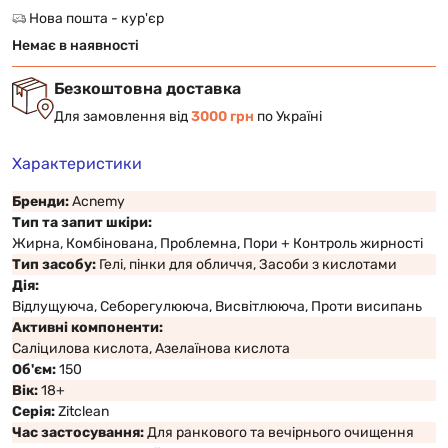
Нова пошта - кур'єр
Немає в наявності
Безкоштовна доставка
Для замовлення від
3000 грн
по Україні
Характеристики
Бренди:
Acnemy
Тип та запит шкіри:
Жирна, Комбінована, Проблемна, Пори + Контроль жирності
Тип засобу:
Гелі, пінки для обличчя, Засоби з кислотами
Дія:
Відлущуюча, Себорегулююча, Висвітлююча, Проти висипань
Активні компоненти:
Саліцилова кислота, Азелаїнова кислота
Об'єм:
150
Вік:
18+
Серія:
Zitclean
Час застосування:
Для ранкового та вечірнього очищення