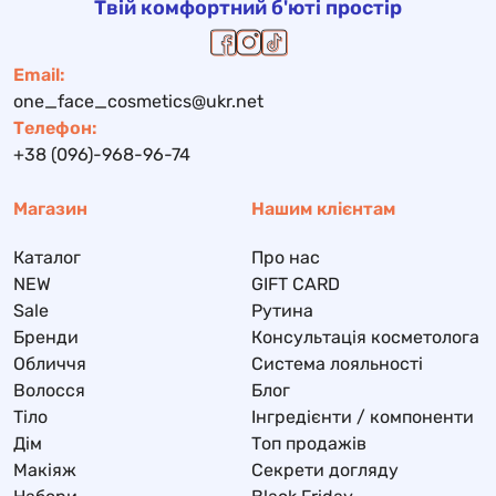
Твій комфортний б'юті простір
Email:
one_face_cosmetics@ukr.net
Телефон:
+38 (096)-968-96-74
Магазин
Нашим клієнтам
Каталог
Про нас
NEW
GIFT CARD
Sale
Рутина
Бренди
Консультація косметолога
Обличчя
Система лояльності
Волосся
Блог
Тіло
Інгредієнти / компоненти
Дім
Топ продажів
Макіяж
Секрети догляду