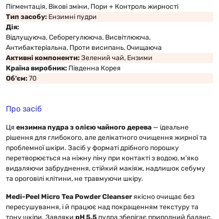
Пігментація, Вікові зміни, Пори + Контроль жирності
Тип засобу:
Ензимні пудри
Дія:
Відлущуюча, Себорегулююча, Висвітлююча,
Антибактеріальна, Проти висипань, Очищаюча
Активні компоненти:
Зелений чай, Ензими
Країна виробник:
Південна Корея
Об'єм:
70
Про засіб
Ця
ензимна пудра з олією чайного дерева
— ідеальне
рішення для глибокого, але делікатного очищення жирної та
проблемної шкіри. Засіб у форматі дрібного порошку
перетворюється на ніжну піну при контакті з водою, м’яко
видаляючи забруднення, стійкий макіяж, надлишок себуму
та ороговілі клітини, не травмуючи шкіру.
Medi-Peel Micro Tea Powder Cleanser
якісно очищає без
пересушування, і й працює над покращенням текстуру та
тону шкіри. Завдяки
pH 5.5
пудра зберігає природний баланс,