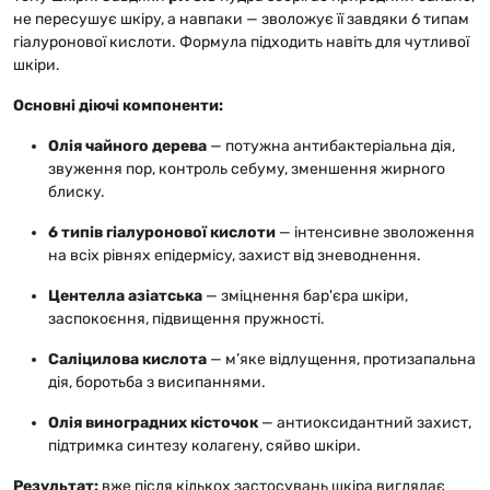
не пересушує шкіру, а навпаки — зволожує її завдяки 6 типам
гіалуронової кислоти. Формула підходить навіть для чутливої
шкіри.
Основні діючі компоненти:
Олія чайного дерева
— потужна антибактеріальна дія,
звуження пор, контроль себуму, зменшення жирного
блиску.
6 типів гіалуронової кислоти
— інтенсивне зволоження
на всіх рівнях епідермісу, захист від зневоднення.
Центелла азіатська
— зміцнення бар'єра шкіри,
заспокоєння, підвищення пружності.
Саліцилова кислота
— м’яке відлущення, протизапальна
дія, боротьба з висипаннями.
Олія виноградних кісточок
— антиоксидантний захист,
підтримка синтезу колагену, сяйво шкіри.
Результат:
вже після кількох застосувань шкіра виглядає