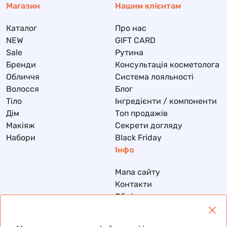
Магазин
Нашим клієнтам
Каталог
Про нас
NEW
GIFT CARD
Sale
Рутина
Бренди
Консультація косметолога
Обличчя
Система лояльності
Волосся
Блог
Тіло
Інгредієнти / компоненти
Дім
Топ продажів
Макіяж
Секрети догляду
Набори
Black Friday
Інфо
Мапа сайту
Контакти
Обмін та повернення
Доставка та оплата
Політика конфіденційності