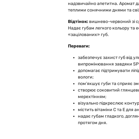
надзвичайно апетитна. Аромат да
теплими сонячними днями та сві
Відтінок:
вишнево-червоний зі 
Надає губам легкого кольору та 
«зацілованих» губ.
Переваги:
забезпечує захист губ від у
випромінювання завдяки SP
допомагає підтримувати ліпід
вологи;
пом’якшує губи та сприяє з
створює соковитий глянцеви
мерехтінням;
візуально підкреслює контур 
містить вітаміни С та Е для 
надає губам гладкого, догля
протягом дня.