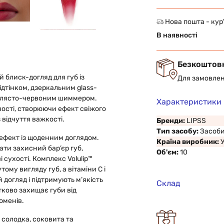
Нова пошта - кур
В наявності
Безкоштов
 блиск-догляд для губ із
Для замовлен
тінком, дзеркальним glass-
іблясто-червоним шиммером.
Характеристики
ності, створюючи ефект свіжого
 відчуття важкості.
Бренди:
LIPSS
Тип засобу:
Засоби
фект із щоденним доглядом.
Країна виробник:
ти захисний бар’єр губ,
Об'єм:
10
і сухості. Комплекс Volulip™
ому вигляду губ, а вітаміни С і
догляд і підтримують м’якість
Склад
тково захищає губи від
оменів.
 солодка, соковита та