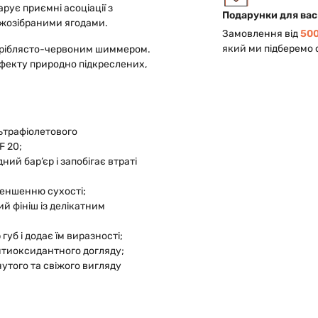
рує приємні асоціації з
Подарунки для вас
жозібраними ягодами.
Замовлення від
500
який ми підберемо 
сріблясто-червоним шиммером.
ефекту природно підкреслених,
льтрафіолетового
F 20;
ний бар’єр і запобігає втраті
меншенню сухості;
й фініш із делікатним
губ і додає їм виразності;
антиоксидантного догляду;
нутого та свіжого вигляду