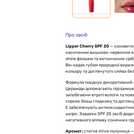
Про засіб
Lipper Cherry SPF 20
— соковитий
насиченим вишнево-червоним від
shine фінішем та витонченим ср
Він надає губам природної вираз
кольору та доглянутого сяйва без
Формула поєднує декоративний е
Цераміди допомагають підтримува
запобігаючи втраті вологи та появ
сприяє більш гладкому та доглянут
Е забезпечують антиоксидантний 
шкіри. Завдяки SPF 20 засіб дода
негативного впливу сонячних пр
Аромат:
стигла літня полуниця —