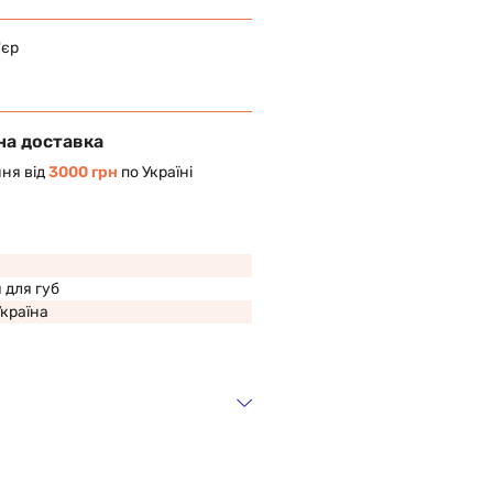
'єр
на доставка
ня від
3000 грн
по Україні
 для губ
Україна