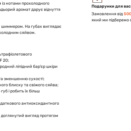
 із нотами прохолодного
Подарунки для вас
адьорий аромат дарує відчуття
Замовлення від
500
який ми підберемо 
м шиммером. На губах виглядає
 холодним сяйвом.
льтрафіолетового
F 20;
одний ліпідний бар’єр шкіри
та зменшенню сухості;
ого блиску та свіжого сяйва;
губ і робить їх більш
 додаткового антиоксидантного
а доглянутий вигляд протягом