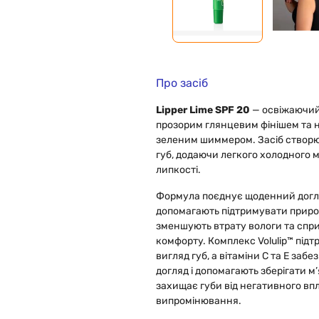
Про засіб
Lipper Lime SPF 20
— освіжаючий 
прозорим глянцевим фінішем та 
зеленим шиммером. Засіб створю
губ, додаючи легкого холодного м
липкості.
Формула поєднує щоденний догля
допомагають підтримувати природ
зменшують втрату вологи та спр
комфорту. Комплекс Volulip™ підт
вигляд губ, а вітаміни С та Е за
догляд і допомагають зберігати м’
захищає губи від негативного вп
випромінювання.