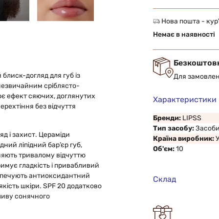
Нова пошта - кур
Немає в наявності
Безкоштов
блиск-догляд для губ із
Для замовлен
незвичайним сріблясто-
є ефект сяючих, доглянутих
Характеристики
ерехтіння без відчуття
Бренди:
LIPSS
Тип засобу:
Засоби
д і захист. Цераміди
Країна виробник:
ний ліпідний бар’єр губ,
Об'єм:
10
ияють тривалому відчуттю
римує гладкість і привабливий
безпечують антиоксидантний
Склад
якість шкіри. SPF 20 додатково
ливу сонячного