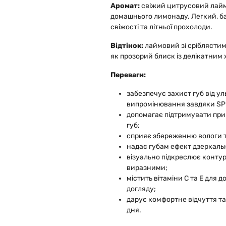
Аромат:
свіжий цитрусовий лайм
домашнього лимонаду. Легкий, б
свіжості та літньої прохолоди.
Відтінок:
лаймовий зі сріблясти
як прозорий блиск із делікатним
Переваги:
забезпечує захист губ від у
випромінювання завдяки SP
допомагає підтримувати прир
губ;
сприяє збереженню вологи 
надає губам ефект дзеркальн
візуально підкреслює контур 
виразними;
містить вітаміни С та Е для
догляду;
дарує комфортне відчуття т
дня.