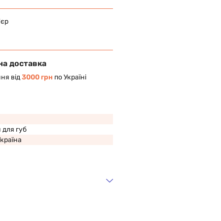
'єр
на доставка
ня від
3000 грн
по Україні
 для губ
Україна