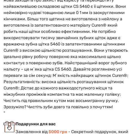
мова заходить про захист від карієсу та переондотиту
найважливішою складовою щітки CS 5460 є її щітинки. Вони
неймовірно чудові товщиною лише 0 1 мм із заокругленими
кінчиками. Більш того щетина не виготовлена з нейлону а
виготовлена із запатентованого матеріалу Curen® який
робить наші щітки особливо ефективними. Не потрібно
використовувати тисячу звичайних зубних щіток адже є
вражаюча зубна щітка 5460 із запатентованими щітинками
Curen® з високою щільністю розташування. Вони утворюють
ідеально рівну робочу поверхню яка максимально щільно
контактує з поверхнею зубів. Найстрашніший ворог зубного
нальоту – це м`яка щітка CS 5460. Давайте розглянемо усі
переваги за сім секунд: М`якість найкращих щітинок Curen®;
Результативність: висока щільність розташування щітинок
Curen®; Дістає до кожного важкодоступного місця та
міжзубних проміжків компактна та має маленьку голівку;
Чистить під правильним кутом має восьмигранну ручку.
Зрозуміло? Чистіть зуби довго та повільно з почуттям!
"
Подарунки для вас
Замовлення від
5000 грн
- Cекретний подарунок, який