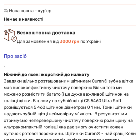
Нова пошта - кур'єр
Немає в наявності
Безкоштовна доставка
Для замовлення від
3000 грн
по Україні
Про засіб
"
Ніжний до ясен; жорсткий до нальоту
Завдяки щільно розташованим щітинкам Curen® зубна щітка
має високоефективну чистячу поверхню Більш того ми
можемо розмістити багато (і це дуже важливо!) щітинок на
голівці щітки. В цілому на зубній щітці CS 5460 Ultra Soft
розміщується 5 460 щітинок діаметром 0 1 мм. Тонкі щітинки
надають зубній щітці неймовірну м`якість. В результаті ми
отримуємо неперевершену чистячу поверхню розміщену на
ультракомпактній голівці яка дає змогу очистити кожен
куточок ротової порожнини. Щітинки Curen® - найкращі Коли