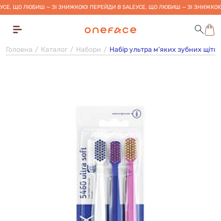
УСЕ, ЩО ЛЮБИШ — ЗІ ЗНИЖКОЮ! ПЕРЕЙДИ В SALE
УСЕ, ЩО ЛЮБИШ — ЗІ ЗНИЖКОЮ
Головна
Каталог
Набори
Набір ультра м'яких зубних щіток -