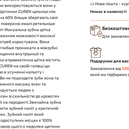
Нова пошта - кур
о чи використовуються вони у
 Щетинки CUREN щільніші ніж
Немає в наявності
а 60% більше зберігають свої
 поверхню емалі ретельніше
Безкоштов
іт.
Мануальна зубна щітка
уванням можливості високої
Для замовлен
потреб користувача. Вона
 глибше проникати в міжзубні
ищення внутрішньої та
яка атравматична щітка містить
Подарунки для вас
UREN на своїй голівці що
Замовлення від
500
ю в усуненні нальоту і
який ми підберемо 
Ви не пошкодите зуби ясна та
иємного масажу ясен та
ндується людям з
ен зі схильністю до кровотеч
й на пародонті.
Звичайна зубна
лити зубний наліт у критичній
ясен. Зубний наліт який
одоступних місцях є 100%
сновою цього є недоліки щетини