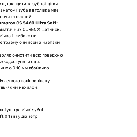
х щіток: щетина зубної щітки
натомії зуба а її голівка має
зпечити повний
raprox CS 5460 Ultra Soft:
авматичних CUREN® щетинок.
'яко і глибоко не
не травмуючи ясен а навпаки
зволяє очистити всю поверхню
ажкодоступні місця.
иною 0 10 мм дбайливо
з легкого поліпропілену
будь-яким нахилом.
ві ультра м'які зубні
ft
0 1 мм у діаметрі
.