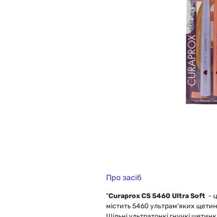
Про засіб
"
Curaprox CS 5460 Ultra Soft
- ц
містить 5460 ультрам'яких щетин
Щільні ультратонкі гнучкі щетин