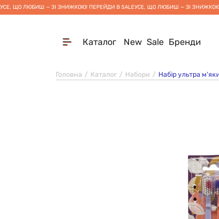
УСЕ, ЩО ЛЮБИШ — ЗІ ЗНИЖКОЮ! ПЕРЕЙДИ В SALE
УСЕ, ЩО ЛЮБИШ — ЗІ ЗНИЖКОЮ
Каталог
New
Sale
Бренди
Головна
Каталог
Набори
Набір ультра м'яки