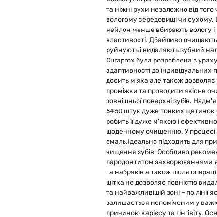
та ніжні рухи незалежно від тог
вологому середовищі чи сухому.
нейлон менше вбирають вологу і н
властивості. Дбайливо очищають
руйнують і видаляють зубний нал
Curaprox була розроблена з урах
адаптивності до індивідуальних 
досить м'яка але також дозволяє
проміжки та проводити якісне оч
зовнішньої поверхні зубів. Надм'
5460 штук дуже тонких щетинок C
робить її дуже м'якою і ефективно
щоденному очищенню. У процесі 
емаль.
Ідеально підходить для пр
чищення зубів. Особливо рекоме
пародонтитом захворюваннями яс
та набряків а також після операці
щітка не дозволяє повністю вида
та найважливішій зоні – по лінії 
залишається непоміченим у важк
причиною карієсу та гінгівіту. О