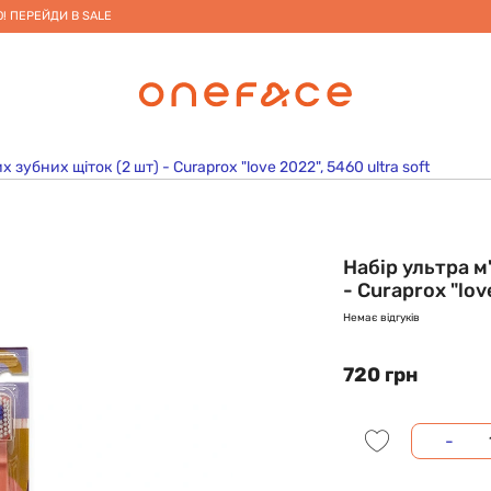
! ПЕРЕЙДИ В SALE
х зубних щіток (2 шт) - Curaprox "love 2022", 5460 ultra soft
Набір ультра м
- Curaprox "lov
Немає відгуків
720 грн
-