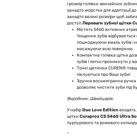
і розмір голівки звичайних зубни
занадто жорстка для адаптації до а
занадто великі розміри щоб забе
доступ.
Переваги зубної щітки Cu
Містить 5460 активних атр
Чищення зубів відбувається м
пошкоджуючи емаль зубів і 
масажуючи всю поверхню.
Компактна голівка щітки до
зубів і легко проникнути у в
Тонкі щетинки CUREN® товщ
піклуються про Ваші зуби!
Зручна восьмигранна ручка і
дозволяє чистити зуби під 
Виробник: Швейцарія.
У набір
Duo Love Edition
входять д
щітки
Curaprox CS 5460 Ultra So
пурпурового та рожевого кольору
"