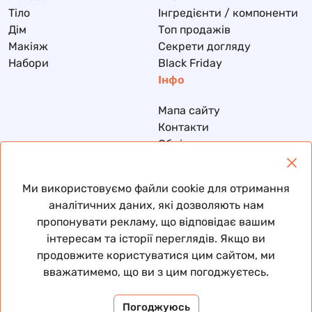
Тіло
Інгредієнти / компоненти
Дім
Топ продажів
Макіяж
Секрети догляду
Набори
Black Friday
Інфо
Мапа сайту
Контакти
Обмін та повернення
Доставка та оплата
Політика конфіденційності
Ми використовуємо файли cookie для отримання
Договір публічної оферти
аналітичних даних, які дозволяють нам
пропонувати рекламу, що відповідає вашим
інтересам та історії переглядів. Якщо ви
продовжите користуватися цим сайтом, ми
© 2026 Всі права захищені
вважатимемо, що ви з цим погоджуєтесь.
Погоджуюсь