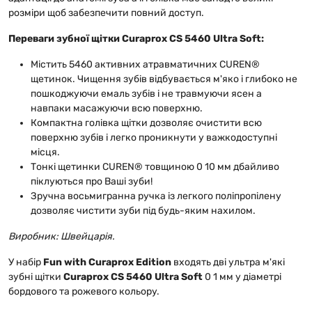
розміри щоб забезпечити повний доступ.
Переваги зубної щітки Curaprox CS 5460 Ultra Soft:
Містить 5460 активних атравматичних CUREN®
щетинок. Чищення зубів відбувається м'яко і глибоко не
пошкоджуючи емаль зубів і не травмуючи ясен а
навпаки масажуючи всю поверхню.
Компактна голівка щітки дозволяє очистити всю
поверхню зубів і легко проникнути у важкодоступні
місця.
Тонкі щетинки CUREN® товщиною 0 10 мм дбайливо
піклуються про Ваші зуби!
Зручна восьмигранна ручка із легкого поліпропілену
дозволяє чистити зуби під будь-яким нахилом.
Виробник: Швейцарія.
У набір
Fun with Curaprox Edition
входять дві ультра м'які
зубні щітки
Curaprox CS 5460 Ultra Soft
0 1 мм у діаметрі
бордового та рожевого кольору.