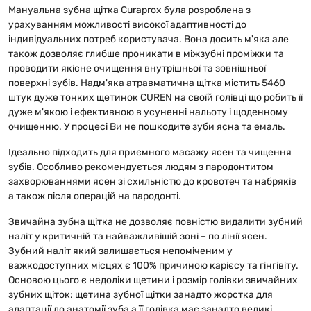
Мануальна зубна щітка Curaprox була розроблена з
урахуванням можливості високої адаптивності до
індивідуальних потреб користувача. Вона досить м'яка але
також дозволяє глибше проникати в міжзубні проміжки та
проводити якісне очищення внутрішньої та зовнішньої
поверхні зубів. Надм'яка атравматична щітка містить 5460
штук дуже тонких щетинок CUREN на своїй голівці що робить її
дуже м'якою і ефективною в усуненні нальоту і щоденному
очищенню. У процесі Ви не пошкодите зуби ясна та емаль.
Ідеально підходить для приємного масажу ясен та чищення
зубів. Особливо рекомендується людям з пародонтитом
захворюваннями ясен зі схильністю до кровотеч та набряків
а також після операцій на пародонті.
Звичайна зубна щітка не дозволяє повністю видалити зубний
наліт у критичній та найважливішій зоні – по лінії ясен.
Зубний наліт який залишається непоміченим у
важкодоступних місцях є 100% причиною карієсу та гінгівіту.
Основою цього є недоліки щетини і розмір голівки звичайних
зубних щіток: щетина зубної щітки занадто жорстка для
адаптації до анатомії зуба а її голівка має занадто великі