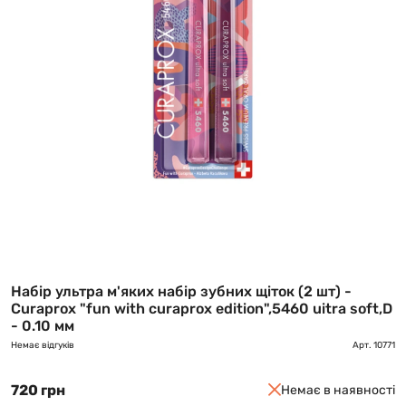
Набір ультра м'яких набір зубних щіток (2 шт) -
Curaprox "fun with curaprox edition",5460 uitra soft,D
- 0.10 мм
Немає відгуків
Арт.
10771
720 грн
Немає в наявності