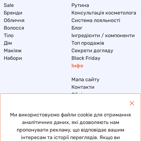
Sale
Рутина
Бренди
Консультація косметолога
Обличчя
Система лояльності
Волосся
Блог
Тіло
Інгредієнти / компоненти
Дім
Топ продажів
Макіяж
Секрети догляду
Набори
Black Friday
Інфо
Мапа сайту
Контакти
Обмін та повернення
Доставка та оплата
Політика конфіденційності
Ми використовуємо файли cookie для отримання
Договір публічної оферти
аналітичних даних, які дозволяють нам
пропонувати рекламу, що відповідає вашим
інтересам та історії переглядів. Якщо ви