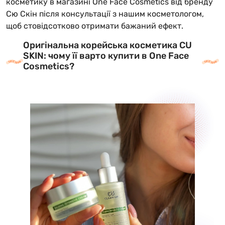
косметику в магазині One Face Cosmetics від бренду
Сю Скін після консультації з нашим косметологом,
щоб стовідсотково отримати бажаний ефект.
Оригінальна корейська косметика CU
SKIN: чому її варто купити в One Face
Cosmetics?