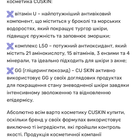
косметика CUSKIN:
вітамін U – найпотужніший антивіковий
компонент, що міститься у броколі та морських
водоростях, який покращує тургор шкіри,
підвищує пружність та заповнює зморшки;
комплекс L50 – потужний антиоксидант, який
містить 21 амінокислоту, 15 вітамінів, 3 ензими та 4
мінерали, та ідеально підходить для шкіри з акне;
GG (гліцеринглюкозид) – CU SKIN активно
використовує GG у своїх доглядових продуктах
для покращення стану зневодненої шкіри завдяки
інтенсивному зволоженню та відновленню
епідермісу.
Абсолютно всім варто косметику CUSKIN купити,
оскільки бренд у своїх формулах використовує
виключно ті інгредієнти, які пройшли контроль
якості. Продукція косметичної компанії