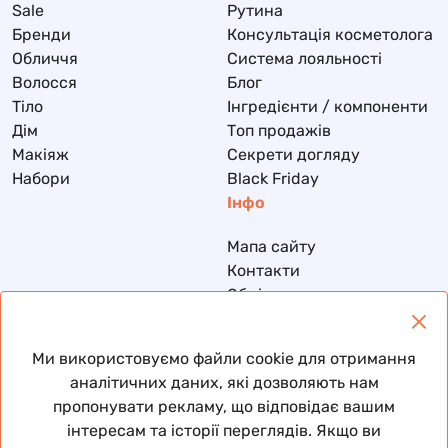
Sale
Рутина
Бренди
Консультація косметолога
Обличчя
Система лояльності
Волосся
Блог
Тіло
Інгредієнти / компоненти
Дім
Топ продажів
Макіяж
Секрети догляду
Набори
Black Friday
Інфо
Мапа сайту
Контакти
Обмін та повернення
Доставка та оплата
Політика конфіденційності
Ми використовуємо файли cookie для отримання
Договір публічної оферти
аналітичних даних, які дозволяють нам
пропонувати рекламу, що відповідає вашим
інтересам та історії переглядів. Якщо ви