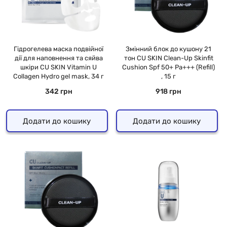
Гідрогелева маска подвійної
Змінний блок до кушону 21
дії для наповнення та сяйва
тон CU SKIN Clean-Up Skinfit
шкіри CU SKIN Vitamin U
Cushion Spf 50+ Pa+++ (Refill)
Collagen Hydro gel mask, 34 г
, 15 г
342 грн
918 грн
Додати до кошику
Додати до кошику