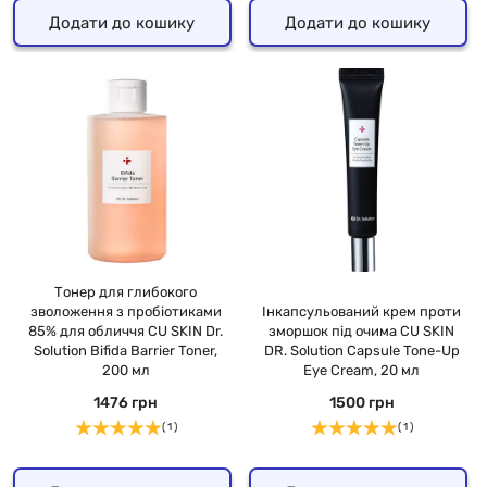
Додати до кошику
Додати до кошику
Тонер для глибокого
зволоження з пробіотиками
Інкапсульований крем проти
85% для обличчя CU SKIN Dr.
зморшок під очима CU SKIN
Solution Bifida Barrier Toner,
DR. Solution Capsule Tone-Up
200 мл
Eye Cream, 20 мл
1476 грн
1500 грн
( 1 )
( 1 )