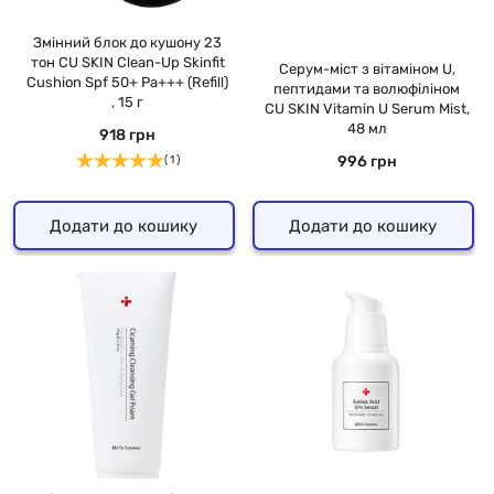
Змінний блок до кушону 23
тон CU SKIN Clean-Up Skinfit
Серум-міст з вітаміном U,
Cushion Spf 50+ Pa+++ (Refill)
пептидами та волюфіліном
, 15 г
CU SKIN Vitamin U Serum Mist,
48 мл
918 грн
996 грн
( 1 )
Додати до кошику
Додати до кошику