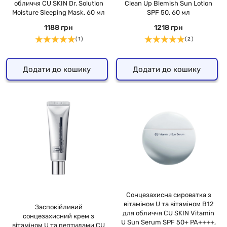
обличчя CU SKIN Dr. Solution
Clean Up Blemish Sun Lotion
Moisture Sleeping Mask, 60 мл
SPF 50, 60 мл
1188 грн
1218 грн
( 1 )
( 2 )
Додати до кошику
Додати до кошику
Сонцезахисна сироватка з
вітаміном U та вітаміном B12
Заспокійливий
для обличчя CU SKIN Vitamin
сонцезахисний крем з
U Sun Serum SPF 50+ PA++++,
вітаміном U та пептидами CU