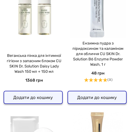
Ензимна пудра з
піридоксином та каламіном
для обличчя CU SKIN Dr.
Веганська пінка для інтимної
Solution B6 Enzyme Powder
гігієни з запасним блоком CU
Wash, 1 г
SKIN Dr. Solution Daisy Lady
Wash 150 мл + 150 мл
48 грн
1368 грн
( 3 )
Додати до кошику
Додати до кошику