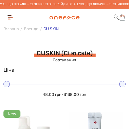
УСЕ, ЩО ЛЮБИШ — ЗІ ЗНИЖКОЮ! ПЕРЕЙДИ В SALE
УСЕ, ЩО ЛЮБИШ — ЗІ ЗНИЖКОЮ
Головна
Бренди
CU SKIN
CUSKIN (Сі ю скін)
Сортування
Ціна
48.00 грн
-
3138.00 грн
New