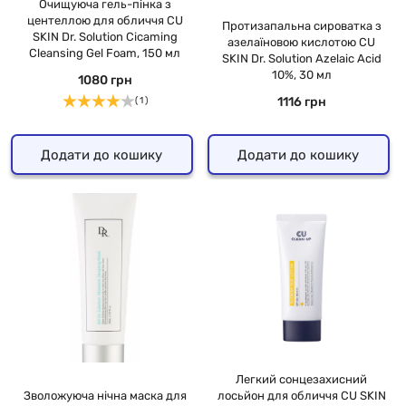
Очищуюча гель-пінка з
центеллою для обличчя CU
Протизапальна сироватка з
SKIN Dr. Solution Cicaming
азелаїновою кислотою CU
Cleansing Gel Foam, 150 мл
SKIN Dr. Solution Azelaic Acid
10%, 30 мл
1080 грн
1116 грн
( 1 )
Додати до кошику
Додати до кошику
Легкий сонцезахисний
Зволожуюча нічна маска для
лосьйон для обличчя CU SKIN