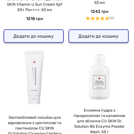
50 мл
SKIN Vitamin U Sun Cream Spf
50+ Pa++++, 50 мл
1242 грн
1218 грн
( 1 )
Додати до кошику
Додати до кошику
Ензимна пудра з
піридоксином та каламіном
Заспокійливий лосьйон для
для обличчя CU SKIN Dr.
відновлення з центеллою та
Solution B6 Enzyme Powder
пантенолом CU SKIN
Wash, 55 г
Dr.Solution Cicaming Centeca