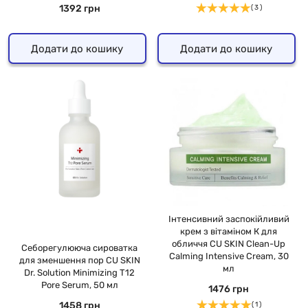
1392 грн
( 3 )
Додати до кошику
Додати до кошику
Інтенсивний заспокійливий
крем з вітаміном К для
обличчя CU SKIN Clean-Up
Себорегулююча сироватка
Calming Intensive Cream, 30
для зменшення пор CU SKIN
мл
Dr. Solution Minimizing T12
Pore Serum, 50 мл
1476 грн
1458 грн
( 1 )