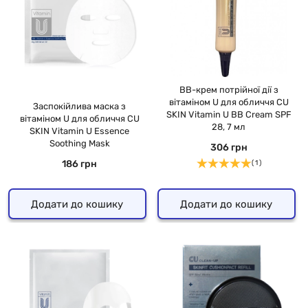
ВВ-крем потрійної дії з
вітаміном U для обличчя CU
Заспокійлива маска з
SKIN Vitamin U BB Cream SPF
вітаміном U для обличчя CU
28, 7 мл
SKIN Vitamin U Essence
Soothing Mask
306 грн
186 грн
( 1 )
Додати до кошику
Додати до кошику