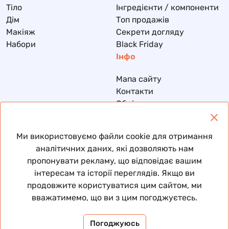
Тіло
Інгредієнти / компоненти
Дім
Топ продажів
Макіяж
Секрети догляду
Набори
Black Friday
Інфо
Мапа сайту
Контакти
Обмін та повернення
Доставка та оплата
Політика конфіденційності
Ми використовуємо файли cookie для отримання
Договір публічної оферти
аналітичних даних, які дозволяють нам
пропонувати рекламу, що відповідає вашим
інтересам та історії переглядів. Якщо ви
продовжите користуватися цим сайтом, ми
© 2026 Всі права захищені
вважатимемо, що ви з цим погоджуєтесь.
Погоджуюсь