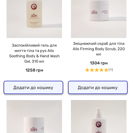
Зміцнюючий скраб для тіла
Заспокійливий гель для
Alis Firming Body Scrub, 220
миття тіла та рук Alis
мл
Soothing Body & Hand Wash
Gel, 310 мл
1304 грн
1258 грн
( 1 )
Додати до кошику
Додати до кошику