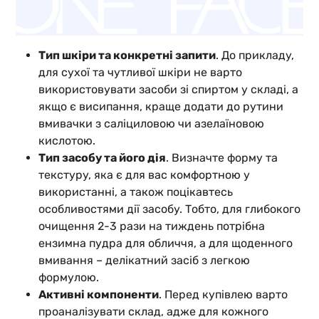
Тип шкіри та конкретні запити
. До прикладу,
для сухої та чутливої шкіри не варто
використовувати засоби зі спиртом у складі, а
якщо є висипання, краще додати до рутини
вмивачки з саліциловою чи азелаїновою
кислотою.
Тип засобу та його дія
. Визначте форму та
текстуру, яка є для вас комфортною у
використанні, а також поцікавтесь
особливостями дії засобу. Тобто, для глибокого
очищення 2-3 рази на тиждень потрібна
ензимна пудра для обличчя, а для щоденного
вмивання – делікатний засіб з легкою
формулою.
Активні компоненти
. Перед купівлею варто
проаналізувати склад, адже для кожного