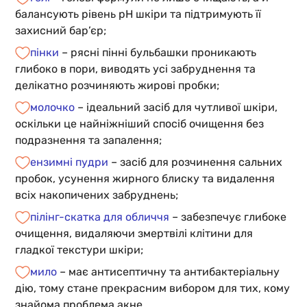
балансують рівень pH шкіри та підтримують її
захисний бар’єр;
пінки
– рясні пінні бульбашки проникають
глибоко в пори, виводять усі забруднення та
делікатно розчиняють жирові пробки;
молочко
– ідеальний засіб для чутливої шкіри,
оскільки це найніжніший спосіб очищення без
подразнення та запалення;
ензимні пудри
– засіб для розчинення сальних
пробок, усунення жирного блиску та видалення
всіх накопичених забруднень;
пілінг-скатка для обличчя
– забезпечує глибоке
очищення, видаляючи змертвілі клітини для
гладкої текстури шкіри;
мило
– має антисептичну та антибактеріальну
дію, тому стане прекрасним вибором для тих, кому
знайома проблема акне.