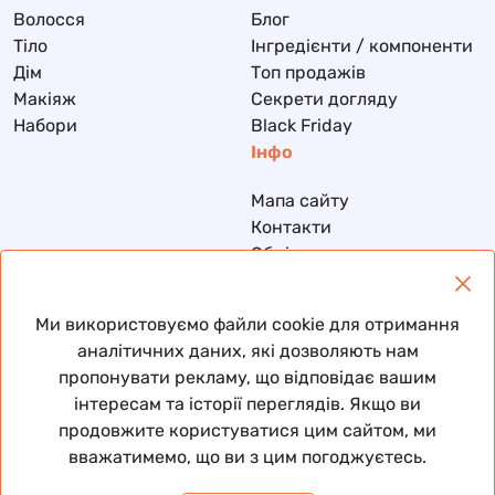
Волосся
Блог
Тіло
Інгредієнти / компоненти
Дім
Топ продажів
Макіяж
Секрети догляду
Набори
Black Friday
Інфо
Мапа сайту
Контакти
Обмін та повернення
Доставка та оплата
Політика конфіденційності
Ми використовуємо файли cookie для отримання
Договір публічної оферти
аналітичних даних, які дозволяють нам
пропонувати рекламу, що відповідає вашим
інтересам та історії переглядів. Якщо ви
продовжите користуватися цим сайтом, ми
© 2026 Всі права захищені
вважатимемо, що ви з цим погоджуєтесь.