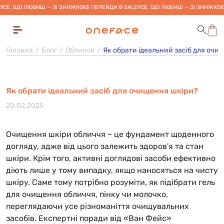
УСЕ, ЩО ЛЮБИШ — ЗІ ЗНИЖКОЮ! ПЕРЕЙДИ В SALE
УСЕ, ЩО ЛЮБИШ — ЗІ ЗНИЖКОЮ
Головна
Блог
Обличчя
Як обрати ідеальний засіб для очи
Як обрати ідеальний засіб для очищення шкіри?
20.02.2025
Очищення шкіри обличчя – це фундамент щоденного
догляду, адже від цього залежить здоров'я та стан
шкіри. Крім того, активні доглядові засоби ефективно
діють лише у тому випадку, якщо наносяться на чисту
шкіру. Саме тому потрібно розуміти, як підібрати гель
для очищення обличчя, пінку чи молочко,
переглядаючи усе різноманіття очищувальних
засобів. Експертні поради від «Ван Фейс»