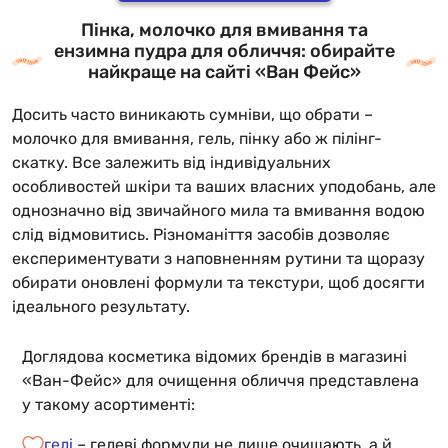
Пінка, молочко для вмивання та
ензимна пудра для обличчя: обирайте
найкраще на сайті «Ван Фейс»
Досить часто виникають сумніви, що обрати –
молочко для вмивання, гель, пінку або ж пілінг-
скатку. Все залежить від індивідуальних
особливостей шкіри та ваших власних уподобань, але
однозначно від звичайного мила та вмивання водою
слід відмовитись. Різноманіття засобів дозволяє
експериментувати з наповненням рутини та щоразу
обирати оновлені формули та текстури, щоб досягти
ідеального результату.
Доглядова косметика відомих брендів в магазині
«Ван-Фейс» для очищення обличчя представлена
у такому асортименті:
гелі
– гелеві формули не лише очищають, а й