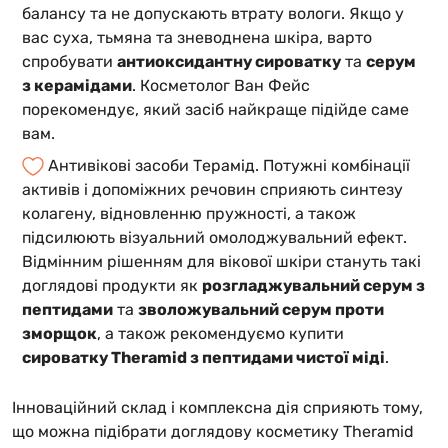
балансу та не допускають втрату вологи. Якщо у
вас суха, тьмяна та зневоднена шкіра, варто
спробувати
антиоксидантну сироватку
та
серум
з керамідами
. Косметолог Ван Фейс
порекомендує, який засіб найкраще підійде саме
вам.
Антивікові засоби Терамід. Потужні комбінації
активів і допоміжних речовин сприяють синтезу
колагену, відновленню пружності, а також
підсилюють візуальний омолоджувальний ефект.
Відмінним рішенням для вікової шкіри стануть такі
доглядові продукти як
розгладжувальний серум з
пептидами
та
зволожувальний серум проти
зморщок
, а також рекомендуємо купити
сироватку Theramid з пептидами чистої міді
.
Інноваційний склад і комплексна дія сприяють тому,
що можна підібрати доглядову косметику Theramid