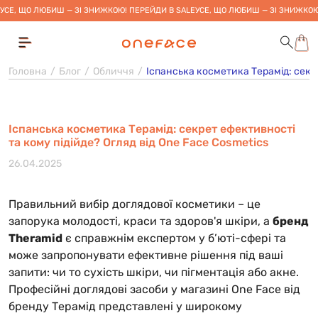
УСЕ, ЩО ЛЮБИШ — ЗІ ЗНИЖКОЮ! ПЕРЕЙДИ В SALE
УСЕ, ЩО ЛЮБИШ — ЗІ ЗНИЖКОЮ
Головна
Блог
Обличчя
Іспанська косметика Терамід: секре
Іспанська косметика Терамід: секрет ефективності
та кому підійде? Огляд від One Face Cosmetics
26.04.2025
Правильний вибір доглядової косметики – це
запорука молодості, краси та здоров'я шкіри, а
бренд
Theramid
є справжнім експертом у б’юті-сфері та
може запропонувати ефективне рішення під ваші
запити: чи то сухість шкіри, чи пігментація або акне.
Професійні доглядові засоби у магазині One Face від
бренду Терамід представлені у широкому