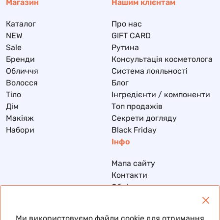
Магазин
Нашим клієнтам
Каталог
Про нас
NEW
GIFT CARD
Sale
Рутина
Бренди
Консультація косметолога
Обличчя
Система лояльності
Волосся
Блог
Тіло
Інгредієнти / компоненти
Дім
Топ продажів
Макіяж
Секрети догляду
Набори
Black Friday
Інфо
Мапа сайту
Контакти
Обмін та повернення
Доставка та оплата
Політика конфіденційності
Ми використовуємо файли cookie для отримання