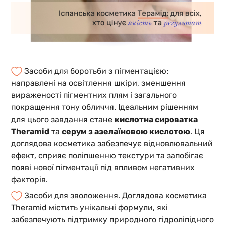
Засоби для боротьби з пігментацією:
направлені на освітлення шкіри, зменшення
вираженості пігментних плям і загального
покращення тону обличчя. Ідеальним рішенням
для цього завдання стане
кислотна сироватка
Theramid
та
серум з азелаїновою кислотою
. Ця
доглядова косметика забезпечує відновлювальний
ефект, сприяє поліпшенню текстури та запобігає
появі нової пігментації під впливом негативних
факторів.
Засоби для зволоження. Доглядова косметика
Theramid містить унікальні формули, які
забезпечують підтримку природного гідроліпідного