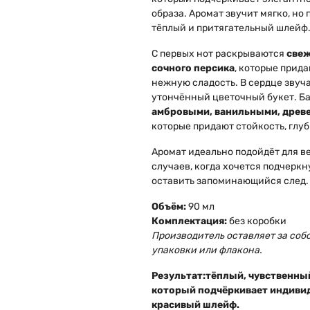
образа. Аромат звучит мягко, но
тёплый и притягательный шлейф
С первых нот раскрываются
свеж
сочного персика
, которые прид
нежную сладость. В сердце звуч
утончённый цветочный букет. Ба
амбровыми, ванильными, древ
которые придают стойкость, глуб
Аромат идеально подойдёт для в
случаев, когда хочется подчеркн
оставить запоминающийся след.
Объём:
90 мл
Комплектация:
без коробки
Производитель оставляет за соб
упаковки или флакона.
Результат:
тёплый, чувственный
который подчёркивает индивид
красивый шлейф.