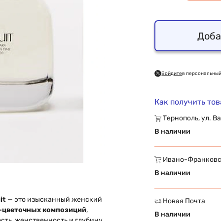
Доба
Войдите
в персональный
Как получить то
Тернополь, ул. Ва
В наличии
Ивано-Франковск,
В наличии
it
— это изысканный женский
Новая Почта
-цветочных композиций
,
В наличии
сть, женственность и глубину