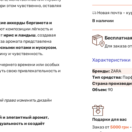
 при этом чувственно, оставляя
.
Новая почта – ку
В наличии
ие аккорды бергамота и
ают композиции лёгкость и
ат
ирис и ландыш
, создавая
Бесплатная
за аромата представлена
Для заказа о
есными нотами и мускусом
,
ину и чувственность.
Характеристики
ечернего времени или особых
уть свою привлекательность и
Бренды:
ZARA
Тип средства:
Пар
Страна производи
Объем:
90
ой право изменять дизайн
 и элегантный аромат,
Подарки для вас
уальность и создаёт
Заказ от
5000 грн
-